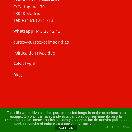
C/Cartagena, 70.
28028 Madrid
Tel: +34 613 261 213
Whatsapp: 613 26 12 13
curso@cursoexcelmadrid.es
Política de Privacidad
Aviso Legal
Blog
Este sitio web utiliza cookies para que usted tenga la mejor experiencia de
usuario. Si continúa navegando está dando su consentimiento para la
aceptación de las mencionadas cookies y la aceptación de nuestra
política de
cookies
, pinche el enlace para mayor información.
plugin cookies
ACEPTAR